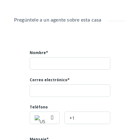
Sala Comedor
Estudio o tercera habitación
Cocina
Pregúntele a un agente sobre esta casa
Baño
Patio
2 habitaciones
SEGUNDO PISO:
Nombre*
Sala Comedor
Baño cocina
1 habitación grande
Gradas internas al tercero
Correo electrónico*
TERCER PISO:
Con 2 habitaciones
Baño
Lavadero
Teléfono
Agua Energía Gas
Valor: $250 millones
Mayores informes
Mensaje*