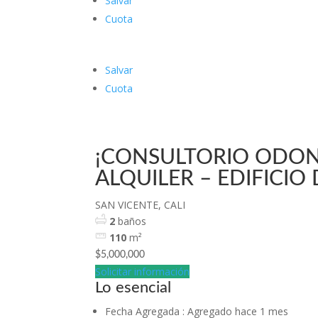
Salvar
Cuota
Salvar
Cuota
¡CONSULTORIO ODON
ALQUILER – EDIFICIO
SAN VICENTE, CALI
2
baños
110
m²
$5,000,000
Solicitar información
Lo esencial
Fecha Agregada
:
Agregado hace 1 mes