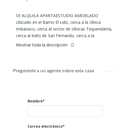
SE ALQUILA APARTAESTUDIO AMOBLADO
Ubicado en el Barrio El Lido, cerca a la clínica
Imbanaco, cerca al sector de clínicas Tequendama,
cerca al éxito de San Fernando, cerca a la
Universidad Libre, excelente ubicación.
Mostrar toda la descripción
Ideal para personas que trabajen en el área de la
salud y universitarios.
Área: 27.5 mtrs2
2 ambientes
Pregúntele a un agente sobre esta casa
1 habitación
1 baño
Cocineta
Zona de oficio
Nombre*
Valor: $1.700.000 con los servicios incluidos
Mayores informes:
Teléfono: 602 4007808
Correo electrónico*