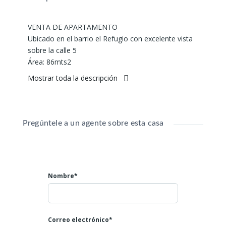
VENTA DE APARTAMENTO
Ubicado en el barrio el Refugio con excelente vista
sobre la calle 5
Área: 86mts2
2 piso
Mostrar toda la descripción
4 habitaciones la principal y la del servicio con baño
3 baños
Todas con closet
Cocina integral
Pregúntele a un agente sobre esta casa
Sala comedor
Balcón
Fresco iluminado
Ascensor
Nombre*
Parqueadero propio bajo techo
Piscina
Zonas comunes
Dos porterías
Correo electrónico*