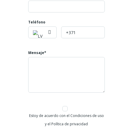
Valor Administración: $392.000
Valor Propiedad: $335.000.000
Mayores informes:
Teléfono
Teléfono: 602 4007808
Celulares: 3045866793
NUMERO DE LA PROPIEDAD ID 755
Mensaje*
Estoy de acuerdo con el Condiciones de uso
y el Política de privacidad