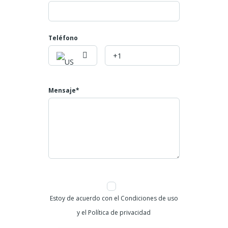
Samaria
Estrato 4 a 6
Teléfono
Valor propiedad: $130.000.000
Mayores informes:
Teléfono: 602 4007808
Celular: 3045866793
Mensaje*
NUMERO DE LA PROPIEDAD ID 828
Estoy de acuerdo con el Condiciones de uso
y el Política de privacidad