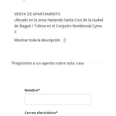
VENTA DE APARTAMENTO
Ubicado en la zona Hacienda Santa Cruz de la ciudad
de Ibagué / Tolima en el Conjunto Residencial Cyma
II
Área: 42 mts2,
Mostrar toda la descripción
Sala comedor
2 habitaciones
Cocina semi enchapada,
1 baño,
Pregúntele a un agente sobre esta casa
Excelente ventilación
Piscina,
Gimnasio
Salón social
Nombre*
Recepción
Parque para niños,
Excelentes zonas comunes y parqueadero
La zona va a quedar como una ciudadela completa
Correo electrónico*
con centro comercial, colegio, iglesia, al lado de la