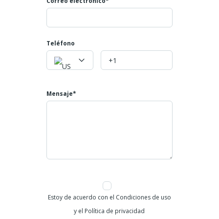
Valor $1.400 millones, se bajó a 1.200 millones
Correo electrónico*
Mayores informes:
Teléfono: 602 4007808
Celulares: 3045866793
Teléfono
NUMERO DE LA PROPIEDAD ID 587
Mensaje*
Estoy de acuerdo con el Condiciones de uso
y el Política de privacidad