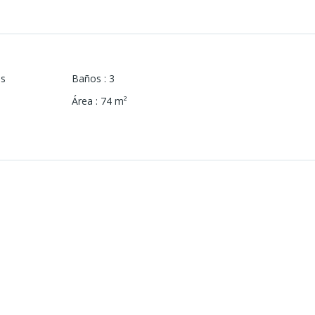
os
Baños
:
3
Área
:
74
m²