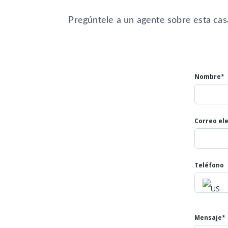
Parqueadero propio con techo
Zonas comunes piscina juegos y kiosc
Pregúntele a un agente sobre esta cas
Ingreso y salida con portería eléctrica 
Valor: $ 260 Millones negociables
Mayores informes
Teléfono: 602 4007808
Nombre*
Celulares: 3045866793
NUMERO DE LA PROPIEDAD ID 593
Correo el
Teléfono
Mensaje*