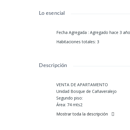
Lo esencial
Fecha Agregada
:
Agregado hace 3 añ
Habitaciones totales
:
3
Descripción
VENTA DE APARTAMENTO
Unidad Bosque de Cañaveralejo
Segundo piso:
Área: 74 mts2
Tres habitaciones la principal con baño
Mostrar toda la descripción
Sala comedor cocina y dos baños
Zona de lavado