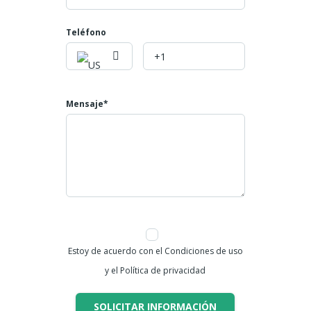
Baño privado…toda personalizada con música
ambiental
Teléfono
CUARTO NIVEL: Terraza techada
Valor de la propiedad
$ 800.000.000
Mensaje*
Mayores informes:
Teléfono: 6024007808
Celulares: 3045866793
NUMERO DE LA PROPIEDAD ID 676
Estoy de acuerdo con el Condiciones de uso
y el Política de privacidad
SOLICITAR INFORMACIÓN