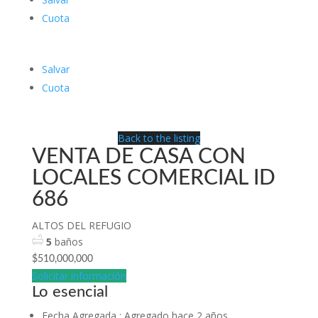
Cuota
Salvar
Cuota
Back to the listing
VENTA DE CASA CON
LOCALES COMERCIAL ID
686
ALTOS DEL REFUGIO
5
baños
$510,000,000
Solicitar información
Lo esencial
Fecha Agregada
:
Agregado hace 2 años