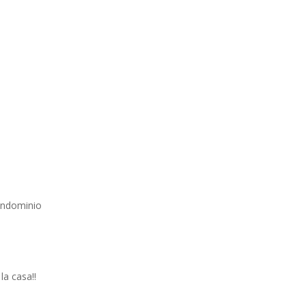
ondominio
la casa!!