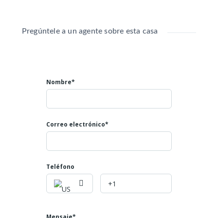
Valor: $520 millones negociables muy poco
Mayores informes:
Pregúntele a un agente sobre esta casa
Teléfono: 6024007808
Celulares: 3045866793
NUMERO DE LA PROPIEDAD ID 668
Nombre*
Correo electrónico*
Teléfono
Mensaje*