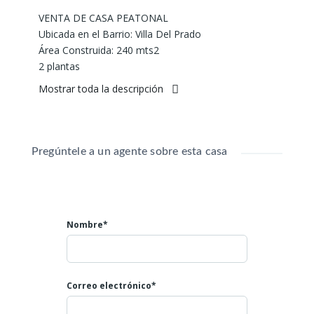
VENTA DE CASA PEATONAL
Ubicada en el Barrio: Villa Del Prado
Área Construida: 240 mts2
2 plantas
Sala Comedor
Mostrar toda la descripción
2 Niveles
3 Alcobas
2 Baños
Closets
Pregúntele a un agente sobre esta casa
Baño de servicio
Cocineta
Lavadero
Patio
Nombre*
Sitio Plancha
Valor: $260 Millones
Mayores informes:
Correo electrónico*
Teléfono: 602 4007808
Celulares: 3045866793