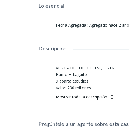
Lo esencial
Fecha Agregada
:
Agregado hace 2 añ
Descripción
VENTA DE EDIFICIO ESQUINERO
Barrio El Laguito
9 aparta estudios
Valor: 230 millones
Mostrar toda la descripción
Mayores informes:
Teléfono: 602 4007808
Celulares: 3045866793
NUMERO DE LA PROPIEDAD ID 645
Pregúntele a un agente sobre esta cas