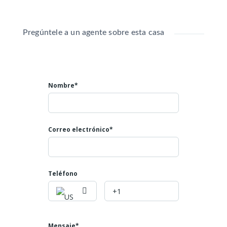
4 bodegas
Áreas de laboratorio
Piso tipo bodega en pasillos
Pregúntele a un agente sobre esta casa
Oficinas en excelente estado
Baños para oficinas y planta
Recepción
Espacio para ascensor de carga
Nombre*
La propiedad esta en un excelente estado
A 30 metros de la zona comercial
Propiedad cumpliendo todas las normas
reglamentarias para empresas
Correo electrónico*
Valor: 600 millones se esta dejando en 480 millones
Mayores informes
Teléfono: 602 4007808
Teléfono
Celulares: 3045866793
NUMERO DE LA PROPIEDAD ID 431
Mensaje*