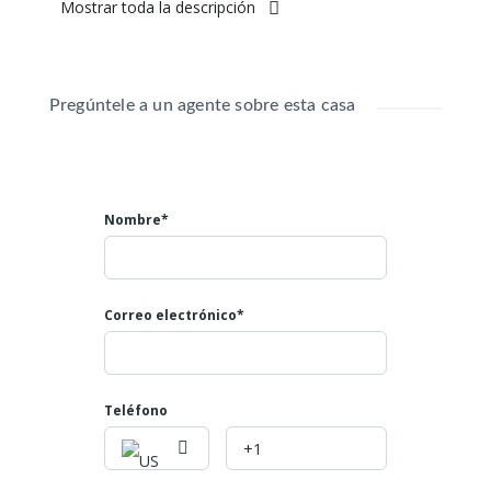
Mostrar toda la descripción
Área construida: 380 metros cuadrados construidos
Área lote : 12800 metros2 plano todo
A 2 minutos de Pavas, Valle del Cauca
Cuenta con Agua y Energía
Pregúntele a un agente sobre esta casa
Valor: $680.000.000 negociables
Mayores informes:
Teléfono: 602 4007808
Nombre*
Celulares: 3045866793
NUMERO DE LA PROPIEDAD ID 720
Correo electrónico*
Teléfono