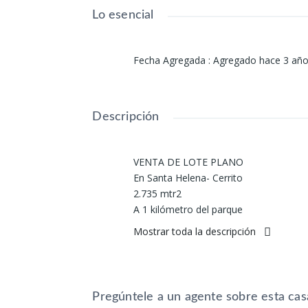
Lo esencial
Fecha Agregada
:
Agregado hace 3 añ
Descripción
VENTA DE LOTE PLANO
En Santa Helena- Cerrito
2.735 mtr2
A 1 kilómetro del parque
Sembrado en uva
Mostrar toda la descripción
Valor: 278 millones
Mayores informes:
Teléfono: 602 4007808
Pregúntele a un agente sobre esta cas
Celulares: 3045866793