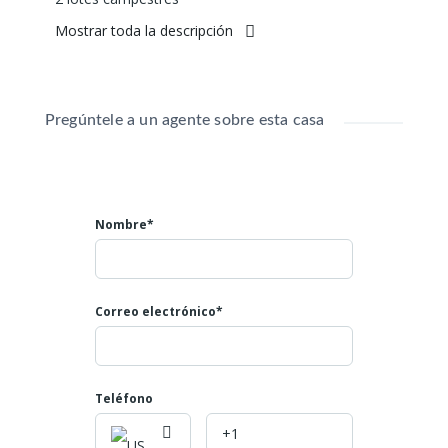
Agua potable
Mostrar toda la descripción
Y canales de agua que pasan sobre los linderos del
lote
Valor: $230.000.000 cada uno
Pregúntele a un agente sobre esta casa
Mayores informes:
Teléfono: 602 4007808
Celular: 3045866793
NUMERO DE LA PROPIEDAD ID 830
Nombre*
Correo electrónico*
Teléfono