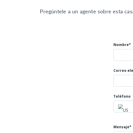
4 Balcones
Sala Comedor
Pregúntele a un agente sobre esta cas
Cocina
Cuarto servicio
2 parqueaderos
Valor: 950 Millones.
Nombre*
Mayores informes:
Teléfono: 602 4007808
Celulares: 3045866793
Correo el
NUMERO DE LA PROPIEDAD ID 562
Teléfono
Mensaje*