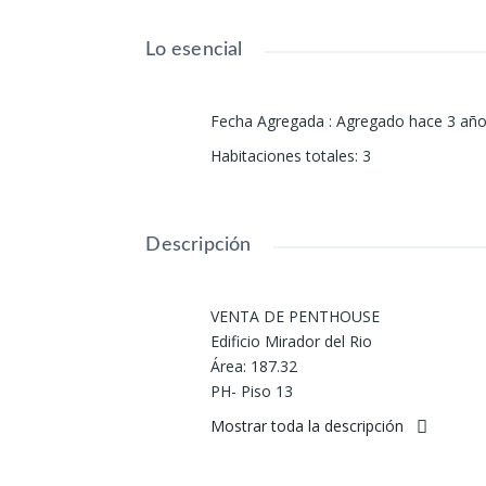
Lo esencial
Fecha Agregada
:
Agregado hace 3 añ
Habitaciones totales
:
3
Descripción
VENTA DE PENTHOUSE
Edificio Mirador del Rio
Área: 187.32
PH- Piso 13
Dúplex
Mostrar toda la descripción
3 alcobas
3 Baños