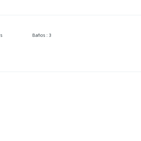
os
Baños
:
3