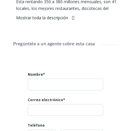
Esta rentando 350 a 380 millones mensuales, son 41
locales, los mejores restaurantes, discotecas del
sector. Contratos con las mejores marcas
Mostrar toda la descripción
Parqueadero para unos 240 carros
11 mil metros2
Renta: $380.000.000
Pregúntele a un agente sobre esta casa
Valor 12.731.089 dólares
Mayores informes:
Teléfono: 602 4007808
Celular: 3045866793
Nombre*
NUMERO DE LA PROPIEDAD ID 863
Correo electrónico*
Teléfono